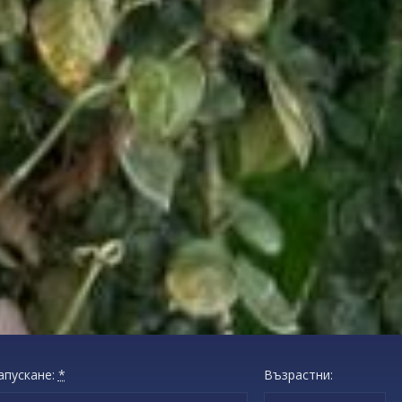
апускане:
*
Възрастни: