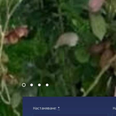
Настаняване:
*
Н