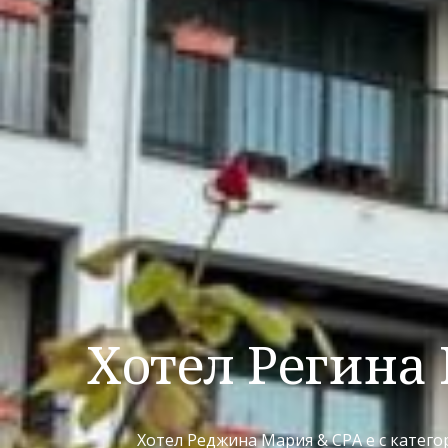
Удобства
Хотел Регина
Рестора
СТАИ & АП
Хотел Реджина Мария & СPA е с категор