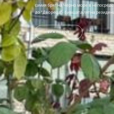
самия бряг на Черно море в непосредс
В нашият хотел предлагаме разнообра
до “Двореца”- бившата лятна резиден
релакс.
“СТАИ
ВИЖ ПОВЕЧЕ
“РЕСТОРАНТ”
ВИЖ ПОВЕЧЕ
&
АПАРТАМЕНТИ”
“ХОТЕЛ
ВИЖ ПОВЕЧЕ
“УДОБСТВА
ВИЖ ПОВЕЧЕ
РЕГИНА
В
МАРИЯ
ХОТЕЛА”
&
СПА”