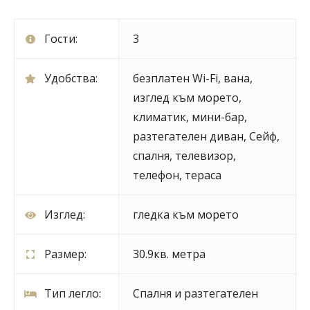
Гости:
3
Удобства:
безплатен Wi-Fi
,
вана
,
изглед към морето
,
климатик
,
мини-бар
,
разтегателен диван
,
Сейф
,
спалня
,
телевизор
,
телефон
,
тераса
Изглед:
гледка към морето
Размер:
30.9кв. метра
Тип легло:
Спалня и разтегателен