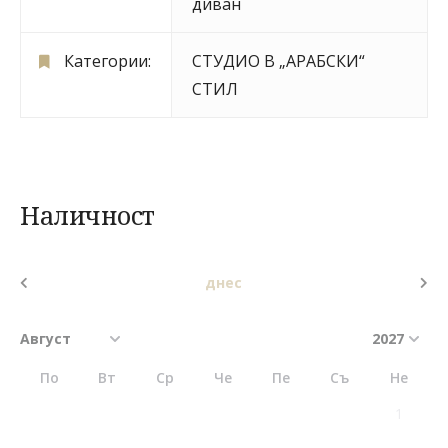
диван
Категории:
СТУДИО В „АРАБСКИ“
СТИЛ
Наличност
днес
По
Вт
Ср
Че
Пе
Съ
Не
1