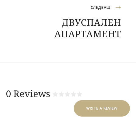
СЛЕДВАЩ
ДВУСПАЛЕН
АПАРТАМЕНТ
0 Reviews
Rated
0
WRITE A REVIEW
out
of
5
.