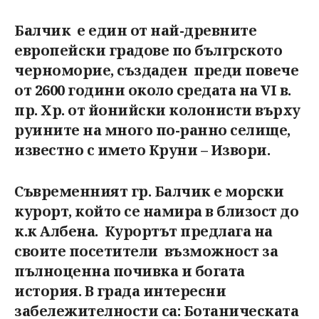
Балчик е един от най-древните
европейски градове по бългрското
черноморие, създаден преди повече
от 2600 години около средата на VІ в.
пр. Хр. от йонийски колонисти върху
руините на много по-ранно селище,
известно с името Круни – Извори.
Съвременният гр. Балчик е морски
курорт, който се намира в близост до
к.к Албена. Курортът предлага на
своите посетители възможност за
пълноценна почивка и богата
история. В града интересни
забележителности са: Ботаническата