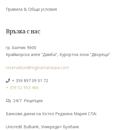
се превръща в център на българщината в
Правила & Общи условия
града.
Адрес
: гр. Балчик, ул. “Възраждане” № 3, п.к.
Връзка с нас
9600
Уредник: Венцислав Чаков
Тел.: 0579/7 21 77, 7 24 41
гр. Балчик 9600
Крайморска алея “Дамба”, Курортна зона “Двореца”
Адрес
: гр. Балчик, ул. “Възраждане” № 3, п.к.
9600
reservation@reginamariaspa.com
Уредник: Венцислав Чаков
Тел.: 0579/7 21 77, 7 24 41
+ 359 897 09 01 72
+ 359 52 953 466
24/7 Рецепция
Банкови данни на Хотел Реджина Мария СПА:
Unicredit Bulbank, Уникредит Булбанк