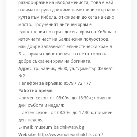
разнообразие на изображенията, това е най-
голямата група движими паметници свързани с
култа към Кибела, откривани до сега на едно
място. Проученият античен храм е
единственият открит досега храм на Кибела в
източната част на Балканския полуостров,
най-добре запазеният елинистически храм в
България и единственият в света толкова
добре съхранен храм на богинята.
Адрес:
гр. Балчик, 9600; ул. “Димитър Желев”
№2
Телефон за връзка: 0579 / 72 177
Работно време:
– зимен сезон: от 08:00ч. до 16:30ч.; почивни
дни: събота и неделя;
– летен сезон: от 08:30ч. до 17:30ч.: почивен
ден: неделя;
E-mail:
museum_balchik@abv.bg
Website:
http://www.museumbalchik.com/