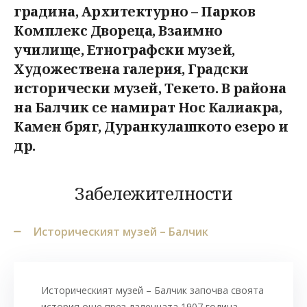
градина, Архитектурно – Парков
Комплекс Двореца, Взаимно
училище, Етнографски музей,
Художествена галерия, Градски
исторически музей, Текето. В района
на Балчик се намират Нос Калиакра,
Камен бряг, Дуранкулашкото езеро и
др.
Забележителности
Историческият музей – Балчик
Историческият музей – Балчик започва своята
история още през далечната 1907 година,