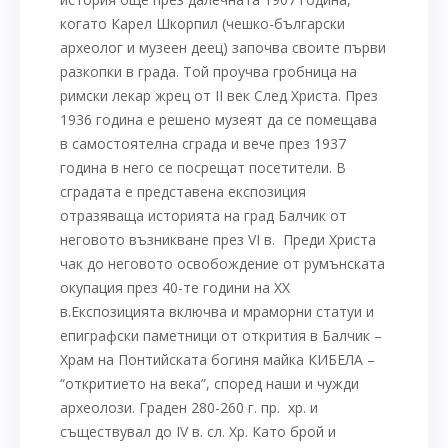
когато Карел Шкорпил (чешко-български
археолог и музеен деец) започва своите първи
разкопки в града. Той проучва гробница на
римски лекар жрец от ІІ век След Христа. През
1936 година е решено музеят да се помещава
в самостоятелна сграда и вече през 1937
година в него се посрещат посетители. В
сградата е представена експозиция
отразяваща историята на град Балчик от
неговото възникване през VI в. Преди Христа
чак до неговото освобождение от румънската
окупация през 40-те години на XX
в.Eкспозицията включва и мраморни статуи и
епиграфски паметници от открития в Балчик –
Храм на Понтийската богиня майка КИБЕЛА –
“откритието на века”, според наши и чужди
археолози. Граден 280-260 г. пр. хр. и
съществувал до IV в. сл. Хр. Като брой и