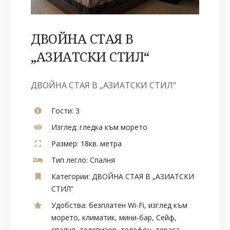
ДВОЙНА СТАЯ В
„АЗИАТСКИ СТИЛ“
ДВОЙНА СТАЯ В „АЗИАТСКИ СТИЛ“
Гости:
3
Изглед:
гледка към морето
Размер:
18кв. метра
Тип легло:
Спалня
Категории:
ДВОЙНА СТАЯ В „АЗИАТСКИ
СТИЛ“
Удобства:
безплатен Wi-Fi
,
изглед към
морето
,
климатик
,
мини-бар
,
Сейф
,
спалня
,
телевизор
,
телефон
,
тераса