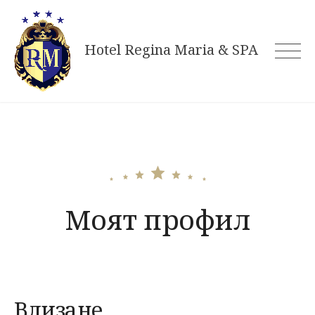
Skip
to
Hotel Regina Maria & SPA
content
Моят профил
Влизане